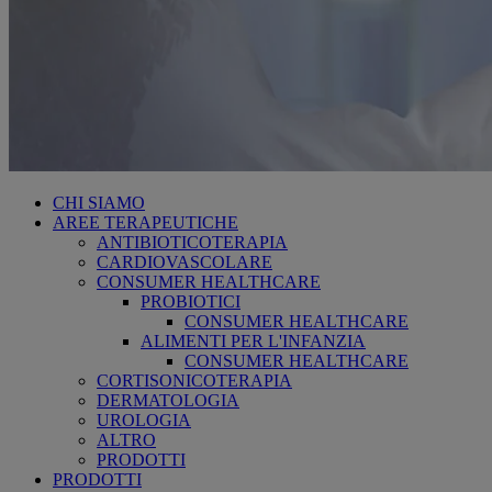
CHI SIAMO
AREE TERAPEUTICHE
ANTIBIOTICOTERAPIA
CARDIOVASCOLARE
CONSUMER HEALTHCARE
PROBIOTICI
CONSUMER HEALTHCARE
ALIMENTI PER L'INFANZIA
CONSUMER HEALTHCARE
CORTISONICOTERAPIA
DERMATOLOGIA
UROLOGIA
ALTRO
PRODOTTI
PRODOTTI