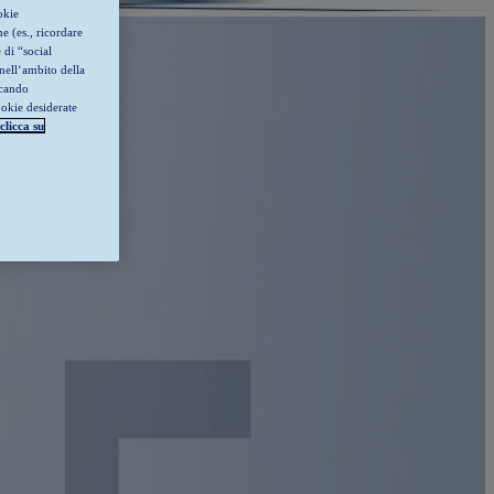
okie
e (es., ricordare
 di “social
nell‘ambito della
ccando
ookie desiderate
clicca su