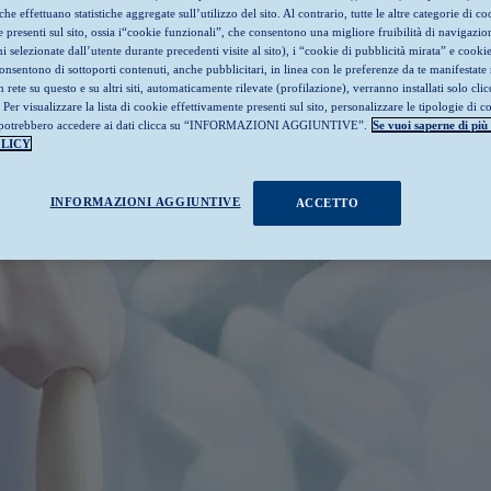
che effettuano statistiche aggregate sull’utilizzo del sito. Al contrario, tutte le altre categorie di co
presenti sul sito, ossia i“cookie funzionali”, che consentono una migliore fruibilità di navigazion
i selezionate dall’utente durante precedenti visite al sito), i “cookie di pubblicità mirata” e cookie
nsentono di sottoporti contenuti, anche pubblicitari, in linea con le preferenze da te manifestate 
 rete su questo e su altri siti, automaticamente rilevate (profilazione), verranno installati solo cli
 visualizzare la lista di cookie effettivamente presenti sul sito, personalizzare le tipologie di c
he potrebbero accedere ai dati clicca su “INFORMAZIONI AGGIUNTIVE”.
Se vuoi saperne di più 
LICY
INFORMAZIONI AGGIUNTIVE
ACCETTO