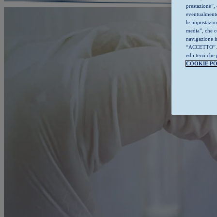
prestazione”, 
eventualmente 
le impostazion
media”, che co
navigazione in
“ACCETTO”. Per
ed i terzi c
COOKIE PO