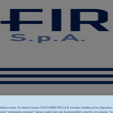
o utilizza cookie. Se chiudi il banner CLICCANDO SULLA X verranno installati sul tuo dispositivo
cookie “strettamente necessari” (senza i quali il sito non funzionerebbe), nonché, ove presenti, “c