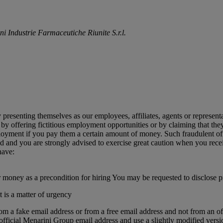
ni Industrie Farmaceutiche Riunite S.r.l.
presenting themselves as our employees, affiliates, agents or representat
by offering fictitious employment opportunities or by claiming that the
yment if you pay them a certain amount of money. Such fraudulent offers
id and you are strongly advised to exercise great caution when you rec
have:
money as a precondition for hiring You may be requested to disclose pri
 is a matter of urgency
rom a fake email address or from a free email address and not from an o
official Menarini Group email address and use a slightly modified versi