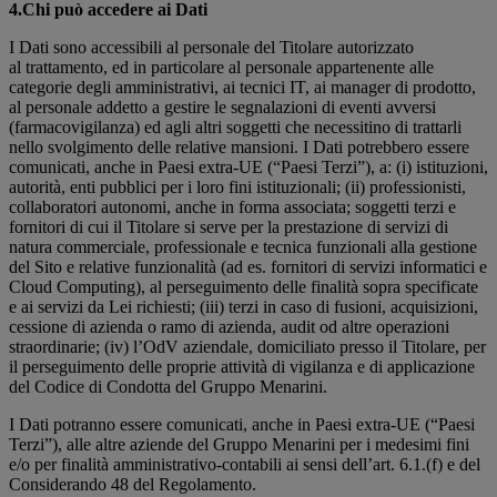
4.Chi può accedere ai Dati
I Dati sono accessibili al personale del Titolare autorizzato
al trattamento, ed in particolare al personale appartenente alle
categorie degli amministrativi, ai tecnici IT, ai manager di prodotto,
al personale addetto a gestire le segnalazioni di eventi avversi
(farmacovigilanza) ed agli altri soggetti che necessitino di trattarli
nello svolgimento delle relative mansioni. I Dati potrebbero essere
comunicati, anche in Paesi extra-UE (“Paesi Terzi”), a: (i) istituzioni,
autorità, enti pubblici per i loro fini istituzionali; (ii) professionisti,
collaboratori autonomi, anche in forma associata; soggetti terzi e
fornitori di cui il Titolare si serve per la prestazione di servizi di
natura commerciale, professionale e tecnica funzionali alla gestione
del Sito e relative funzionalità (ad es. fornitori di servizi informatici e
Cloud Computing), al perseguimento delle finalità sopra specificate
e ai servizi da Lei richiesti; (iii) terzi in caso di fusioni, acquisizioni,
cessione di azienda o ramo di azienda, audit od altre operazioni
straordinarie; (iv) l’OdV aziendale, domiciliato presso il Titolare, per
il perseguimento delle proprie attività di vigilanza e di applicazione
del Codice di Condotta del Gruppo Menarini.
I Dati potranno essere comunicati, anche in Paesi extra-UE (“Paesi
Terzi”), alle altre aziende del Gruppo Menarini per i medesimi fini
e/o per finalità amministrativo-contabili ai sensi dell’art. 6.1.(f) e del
Considerando 48 del Regolamento.