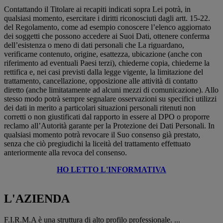
Contattando il Titolare ai recapiti indicati sopra Lei potrà, in
qualsiasi momento, esercitare i diritti riconosciuti dagli artt. 15-22.
del Regolamento, come ad esempio conoscere l’elenco aggiornato
dei soggetti che possono accedere ai Suoi Dati, ottenere conferma
dell’esistenza o meno di dati personali che La riguardano,
verificarne contenuto, origine, esattezza, ubicazione (anche con
riferimento ad eventuali Paesi terzi), chiederne copia, chiederne la
rettifica e, nei casi previsti dalla legge vigente, la limitazione del
trattamento, cancellazione, opposizione alle attività di contatto
diretto (anche limitatamente ad alcuni mezzi di comunicazione). Allo
stesso modo potrà sempre segnalare osservazioni su specifici utilizzi
dei dati in merito a particolari situazioni personali ritenuti non
corretti o non giustificati dal rapporto in essere al DPO o proporre
reclamo all’Autorità garante per la Protezione dei Dati Personali. In
qualsiasi momento potrà revocare il Suo consenso già prestato,
senza che ciò pregiudichi la liceità del trattamento effettuato
anteriormente alla revoca del consenso.
HO LETTO L'INFORMATIVA
L'AZIENDA
F.I.R.M.A è una struttura di alto profilo professionale. ...