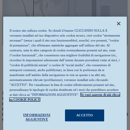
Il nostro sito utilizza cookie. Se chiudi il banner CLICCANDO SULLA X
verranno installati sul tuo dispositivo solo cookie tecnici, cioè cookie “strettamente
necessari” (senza i quali il sito non funzionerebbe), nonché, ove presenti, “cookie
di prestazione”, che effettuano statistiche aggregate sull’utilizzo del sito. Al
contrario, tutte le altre categorie di cookie eventualmente presenti sul sito, ossia
i“cookie funzionali”, che consentono una migliore fruibilità di navigazione (es.,
ricordare le impostazioni selezionate dall’utente durante precedenti visite al sito), i
“cookie di pubblicità mirata” e cookie di “social media”, che consentono di
INFORMATIVA PRIVACY
sottoporti contenuti, anche pubblicitari, in linea con le preferenze da te
manifestate nell‘ambito della navigazione in rete su questo e su altri siti,
Per accedere al servizio è necessario dichiarare di aver letto
automaticamente rilevate (profilazione), verranno installati solo cliccando
l'informativa privacy selezionando il link in fondo alla pagina
“ACCETTO”. Per visualizzare la lista di cookie effettivamente presenti sul sito,
personalizzare le tipologie di cookie desiderate ed i terzi che potrebbero accedere
La Società F.I.R.M.A. S.p.A. (“
Società
”) Le rende noto che il
ai dati clicca su “INFORMAZIONI AGGIUNTIVE”.
Se vuoi saperne di più clicca
trattamento dei Suoi dati personali, effettuato tramite il sito internet
su COOKIE POLICY
(“Sito”) o raccolti mediante il presente modulo di contatto
(“Modulo”) avviene in ossequio alla Normativa Privacy applicabile
(Regolamento (UE) 2016/679 – nel seguito definito “Regolamento”)
INFORMAZIONI
ACCETTO
e alla
Privacy Policy
del Sito.
AGGIUNTIVE
1. Titolare del Trattamento e DPO