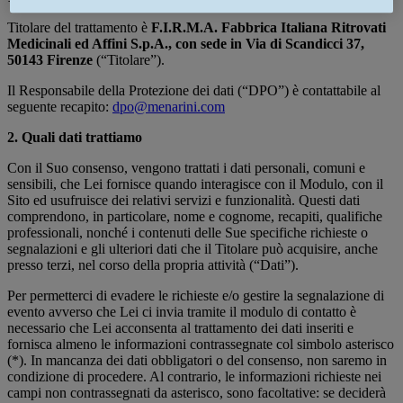
Titolare del trattamento è
F.I.R.M.A. Fabbrica Italiana Ritrovati
Medicinali ed Affini S.p.A., con sede in Via di Scandicci 37,
50143 Firenze
(“Titolare”).
Il Responsabile della Protezione dei dati (“DPO”) è contattabile al
seguente recapito:
dpo@menarini.com
2. Quali dati trattiamo
Con il Suo consenso, vengono trattati i dati personali, comuni e
sensibili, che Lei fornisce quando interagisce con il Modulo, con il
Sito ed usufruisce dei relativi servizi e funzionalità. Questi dati
comprendono, in particolare, nome e cognome, recapiti, qualifiche
professionali, nonché i contenuti delle Sue specifiche richieste o
segnalazioni e gli ulteriori dati che il Titolare può acquisire, anche
presso terzi, nel corso della propria attività (“Dati”).
Per permetterci di evadere le richieste e/o gestire la segnalazione di
evento avverso che Lei ci invia tramite il modulo di contatto è
necessario che Lei acconsenta al trattamento dei dati inseriti e
fornisca almeno le informazioni contrassegnate col simbolo asterisco
(*). In mancanza dei dati obbligatori o del consenso, non saremo in
condizione di procedere. Al contrario, le informazioni richieste nei
campi non contrassegnati da asterisco, sono facoltative: se deciderà