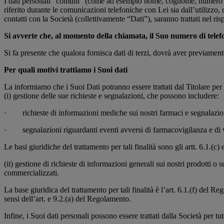
I dati personali “comuni” (come ad esempio nome, cognome, numero di te
riferito durante le comunicazioni telefoniche con Lei sia dall’utilizzo, d
contatti con la Società (collettivamente “Dati”), saranno trattati nel r
Si avverte che, al momento della chiamata, il Suo numero di telef
Si fa presente che qualora fornisca dati di terzi, dovrà aver previamen
Per quali motivi trattiamo i Suoi dati
La informiamo che i Suoi Dati potranno essere trattati dal Titolare per l
(i) gestione delle sue richieste e segnalazioni, che possono includere:
· richieste di informazioni mediche sui nostri farmaci e segnalazioni (i
· segnalazioni riguardanti eventi avversi di farmacovigilanza e di v
Le basi giuridiche del trattamento per tali finalità sono gli artt. 6.1.(c
(ii) gestione di richieste di informazioni generali sui nostri prodotti o su
commercializzati.
La base giuridica del trattamento per tali finalità è l’art. 6.1.(f) del R
sensi dell’art. e 9.2.(a) del Regolamento.
Infine, i Suoi dati personali possono essere trattati dalla Società per t