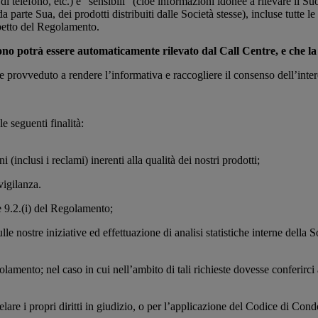
lefono, etc.) e “sensibili” (cioè informazioni idonee a rilevare il Suo
a parte Sua, dei prodotti distribuiti dalle Società stesse), incluse tutte l
ispetto del Regolamento.
ono potrà essere automaticamente rilevato dal Call Centre, e che la
te provveduto a rendere l’informativa e raccogliere il consenso dell’inte
e seguenti finalità:
nclusi i reclami) inerenti alla qualità dei nostri prodotti;
igilanza.
) e 9.2.(i) del Regolamento;
lle nostre iniziative ed effettuazione di analisi statistiche interne della S
egolamento; nel caso in cui nell’ambito di tali richieste dovesse conferirci
utelare i propri diritti in giudizio, o per l’applicazione del Codice di Co