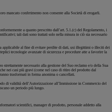
il loro mancato conferimento non consente alla Società di erogarli.
Conformemente a quanto prescritto dall’art. 5.1.(c) del Regolamento, i
ficativi; tali dati sono trattati solo nella misura in ciò sia necessario
licabile al fine di evitare perdite di dati, usi illegittimi o illeciti dei
teplici tecnologie avanzate di sicurezza e procedure atte a favorire la
mpo strettamente necessario alla gestione del Suo reclamo e/o della Sua
e nei casi più gravi (come nel caso di ritiro del prodotto dal
saranno trasformati in forma anonima o cancellati.
eriodo di validità dell’Autorizzazione all’Immissione in Commercio del
liscano un periodo più lungo.
 informatori scientifici, manager di prodotto, personale addetto alla