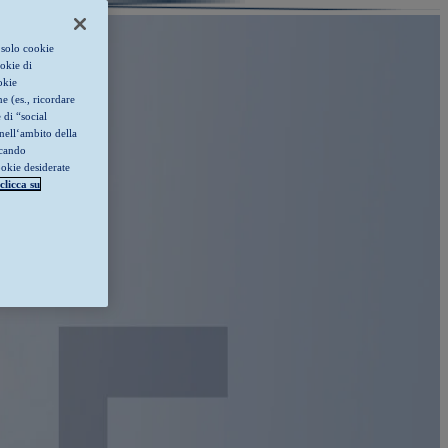
 solo cookie
ookie di
okie
e (es., ricordare
 di “social
nell‘ambito della
ccando
ookie desiderate
clicca su