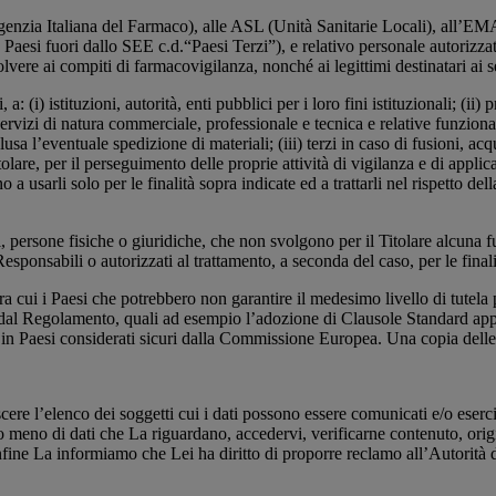
 (Agenzia Italiana del Farmaco), alle ASL (Unità Sanitarie Locali), all
Paesi fuori dallo SEE c.d.“Paesi Terzi”), e relativo personale autorizzat
solvere ai compiti di farmacovigilanza, nonché ai legittimi destinatari ai s
 (i) istituzioni, autorità, enti pubblici per i loro fini istituzionali; (ii
di servizi di natura commerciale, professionale e tecnica e relative funzion
clusa l’eventuale spedizione di materiali; (iii) terzi in caso di fusioni, a
itolare, per il perseguimento delle proprie attività di vigilanza e di app
 a usarli solo per le finalità sopra indicate ed a trattarli nel rispetto de
, persone fisiche o giuridiche, che non svolgono per il Titolare alcuna 
, Responsabili o autorizzati al trattamento, a seconda del caso, per le final
ra cui i Paesi che potrebbero non garantire il medesimo livello di tutela 
al Regolamento, quali ad esempio l’adozione di Clausole Standard appr
i in Paesi considerati sicuri dalla Commissione Europea. Una copia delle
re l’elenco dei soggetti cui i dati possono essere comunicati e/o esercita
a o meno di dati che La riguardano, accedervi, verificarne contenuto, orig
fine La informiamo che Lei ha diritto di proporre reclamo all’Autorità d