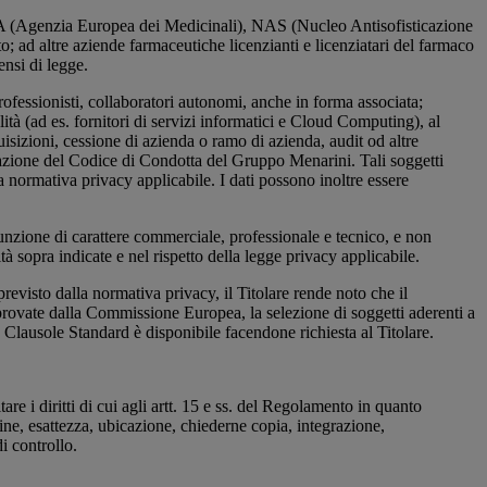
’EMA (Agenzia Europea dei Medicinali), NAS (Nucleo Antisofisticazione
o; ad altre aziende farmaceutiche licenzianti e licenziatari del farmaco
ensi di legge.
) professionisti, collaboratori autonomi, anche in forma associata;
alità (ad es. fornitori di servizi informatici e Cloud Computing), al
cquisizioni, cessione di azienda o ramo di azienda, audit od altre
licazione del Codice di Condotta del Gruppo Menarini. Tali soggetti
lla normativa privacy applicabile. I dati possono inoltre essere
funzione di carattere commerciale, professionale e tecnico, e non
ità sopra indicate e nel rispetto della legge privacy applicabile.
previsto dalla normativa privacy, il Titolare rende noto che il
ovate dalla Commissione Europea, la selezione di soggetti aderenti a
 Clausole Standard è disponibile facendone richiesta al Titolare.
re i diritti di cui agli artt. 15 e ss. del Regolamento in quanto
ine, esattezza, ubicazione, chiederne copia, integrazione,
i controllo.