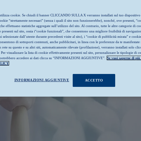
o utilizza cookie. Se chiudi il banner CLICCANDO SULLA X verranno installati sul tuo dispositivo
cookie “strettamente necessari” (senza i quali il sito non funzionerebbe), nonché, ove presenti, “c
che effettuano statistiche aggregate sull’utilizzo del sito. Al contrario, tutte le altre categorie di co
presenti sul sito, ossia i“cookie funzionali”, che consentono una migliore fruibilità di navigazion
i selezionate dall’utente durante precedenti visite al sito), i “cookie di pubblicità mirata” e cookie
nsentono di sottoporti contenuti, anche pubblicitari, in linea con le preferenze da te manifestate 
 rete su questo e su altri siti, automaticamente rilevate (profilazione), verranno installati solo cli
 visualizzare la lista di cookie effettivamente presenti sul sito, personalizzare le tipologie di c
he potrebbero accedere ai dati clicca su “INFORMAZIONI AGGIUNTIVE”.
Se vuoi saperne di più 
LICY
INFORMAZIONI AGGIUNTIVE
ACCETTO