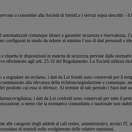
servono a consentire alla Società di fornirLe i servizi sopra descritti – 
i ed automatizzati comunque idonei a garantire sicurezza e riservatezza. 
o configurati in modo da ridurre al minimo l’uso di dati personali e identi
rispetta le disposizioni in materia di sicurezza previste dalla normativa app
sivo riferimento agli artt. 25-32 del Regolamento. La Società utilizza mol
o a segnalare un reclamo, i dati da Lei forniti sono conservati per il te
 commisurato alla rilevanza della richiesta/segnalazione e comunque, anch
del prodotto cui essa si riferisce. Al termine di tale periodo i Suoi dati 
 farmacovigilanza, i dati da Lei conferiti sono conservati per tutto il p
orizzazione, a meno che la normativa comunitaria o nazionale non stabi
te alle categorie degli addetti al call centre, amministrativi, tecnici IT,
cessitino di trattarli nello svolgimento delle relative mansioni.