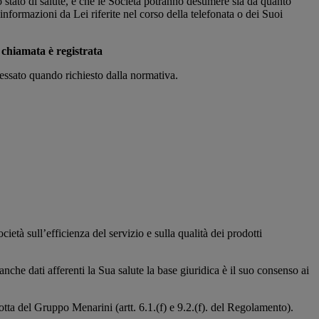
 stato di salute, e che le Società potranno desumere sia da quanto
e informazioni da Lei riferite nel corso della telefonata o dei Suoi
 chiamata è registrata
ressato quando richiesto dalla normativa.
ocietà sull’efficienza del servizio e sulla qualità dei prodotti
 anche dati afferenti la Sua salute la base giuridica è il suo consenso ai
ndotta del Gruppo Menarini (artt. 6.1.(f) e 9.2.(f). del Regolamento).