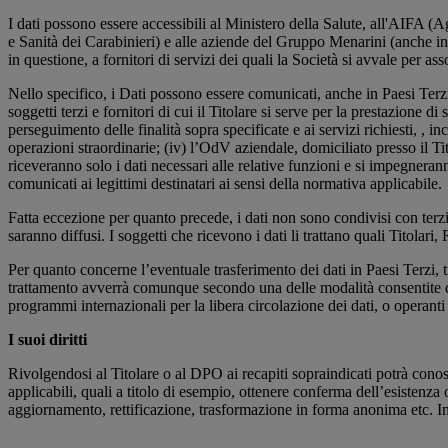
I dati possono essere accessibili al Ministero della Salute, all'AIFA
e Sanità dei Carabinieri) e alle aziende del Gruppo Menarini (anche in 
in questione, a fornitori di servizi dei quali la Società si avvale per as
Nello specifico, i Dati possono essere comunicati, anche in Paesi Terzi, a:
soggetti terzi e fornitori di cui il Titolare si serve per la prestazione 
perseguimento delle finalità sopra specificate e ai servizi richiesti, , in
operazioni straordinarie; (iv) l’OdV aziendale, domiciliato presso il T
riceveranno solo i dati necessari alle relative funzioni e si impegneranno
comunicati ai legittimi destinatari ai sensi della normativa applicabile.
Fatta eccezione per quanto precede, i dati non sono condivisi con terzi
saranno diffusi. I soggetti che ricevono i dati li trattano quali Titolari
Per quanto concerne l’eventuale trasferimento dei dati in Paesi Terzi, t
trattamento avverrà comunque secondo una delle modalità consentite d
programmi internazionali per la libera circolazione dei dati, o operant
I suoi diritti
Rivolgendosi al Titolare o al DPO ai recapiti sopraindicati potrà conosce
applicabili, quali a titolo di esempio, ottenere conferma dell’esistenz
aggiornamento, rettificazione, trasformazione in forma anonima etc. In