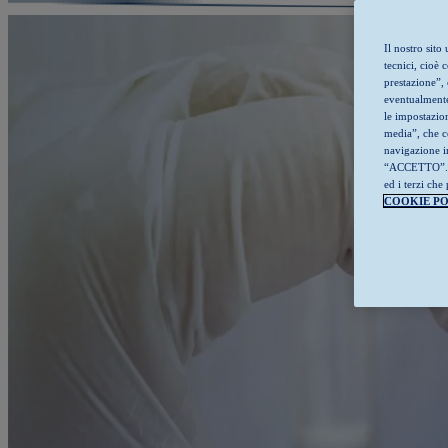
Il nostro sit
tecnici, cioè 
prestazione”, 
eventualmente 
le impostazion
media”, che co
navigazione in
“ACCETTO”. Per
ed i terzi c
COOKIE PO