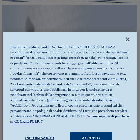
Il nostro sito utilizza cookie. Se chiudi il banner CLICCANDO SULLA X
verranno installati sul tuo dispositivo solo cookie tecnici, cioè cookie “strettamente
necessari” (senza i quali il sito non funzionerebbe), nonché, ove presenti, “cookie
di prestazione”, che effettuano statistiche aggregate sull’utilizzo del sito. Al
contrario, tutte le altre categorie di cookie eventualmente presenti sul sito, ossia
i“cookie funzionali”, che consentono una migliore fruibilità di navigazione (es.,
ricordare le impostazioni selezionate dall’utente durante precedenti visite al sito), i
“cookie di pubblicità mirata” e cookie di “social media”, che consentono di
sottoporti contenuti, anche pubblicitari, in linea con le preferenze da te
manifestate nell‘ambito della navigazione in rete su questo e su altri siti,
automaticamente rilevate (profilazione), verranno installati solo cliccando
“ACCETTO”. Per visualizzare la lista di cookie effettivamente presenti sul sito,
personalizzare le tipologie di cookie desiderate ed i terzi che potrebbero accedere
ai dati clicca su “INFORMAZIONI AGGIUNTIVE”.
Se vuoi saperne di più clicca
su COOKIE POLICY
INFORMAZIONI
ACCETTO